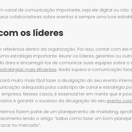
m canal de comunicação importante, seja ele digital ou não. U
seus colaboradores sobre eventos é sempre uma boa estraté
com os líderes
r referência dentro da organização. Por isso, contar com ela
uma estratégia importante. Reunir os líderes, gerentes ou ou
a área e encarregá-los de comunicar suas equipes sobre o e
estratégias mais eficientes
. Nada supera a comunicação face
cará muito mais fácil fazer a divulgação do seu evento interno
nicação adequada para cada tipo de canal e estratégia pod
a empresa. Nesses casos, é essencial ter em mente que é pos
izados e garantir o sucesso da divulgação do seu
evento corp
ternos fazem parte de um planejamento de marketing, aprofu
hecimento lendo o artigo “Saiba como fazer um bom planej
tacar no mercado”.