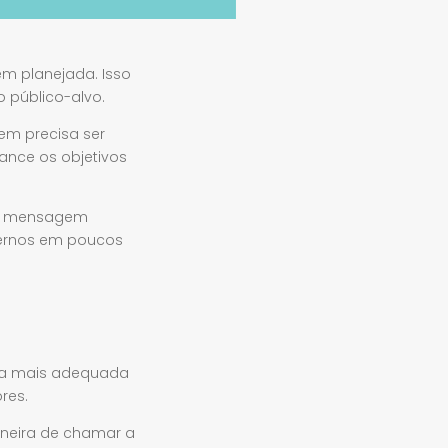
m planejada. Isso
o público-alvo.
em precisa ser
ance os objetivos
ua mensagem
ternos em poucos
é a mais adequada
res.
aneira de chamar a