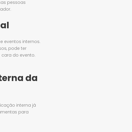
sas pessoas
rador.
al
e eventos internos.
os, pode ter
 cara do evento.
nterna da
cação interna já
ramentas para