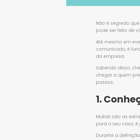
Não é segredo que
pode ser feito de v
Até mesmo em event
comunicado, é fund
da empresa.
Sabendo disso, ch
chegar a quem prec
passos.
1. Conhe
Muitas são as estr
para o seu caso, é 
Durante a definiçã