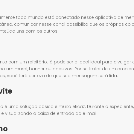
icamente todo mundo está conectado nesse aplicativo de me
antâneo, comunicar nesse canal possibilita que os próprios co
nteúdo uns com os outros.
a com um refeitório, lá pode ser o local ideal para divulgar 
o um mural, banner ou adesivos. Por se tratar de um ambi
ios, você terá certeza de que sua mensagem será lida.
vite
o é uma solução básica e muito eficaz. Durante o expediente,
 visualizando a caixa de entrada do e-mail.
rno