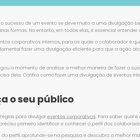
 o sucesso de um evento se deve muito a uma divulgação be
árias formas. No entanto, em todas elas, é essencial entender 
os corporativos internos, para os quais o colaborador é qu
amental fazer uma divulgação eficiente para que a ação alc
egou o momento de analisar a melhor maneira de fazer a s
isa dela. Confira como fazer uma divulgação de eventos in
ça o seu público
atégias para divulgar
eventos corporativos
. Para saber qual 
preciso primeiro identificar e conhecer o perfil dos colaborado
o do perfil, aprofunde-se na pesquisa e descubra a melhor m