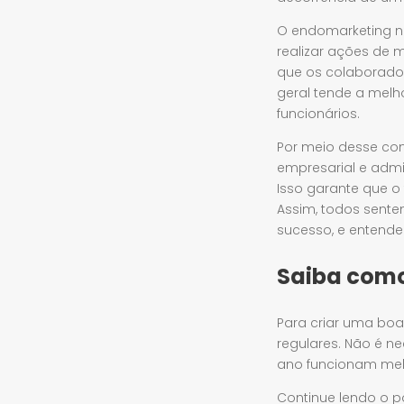
O endomarketing n
realizar ações de 
que os colaborador
geral tende a melh
funcionários.
Por meio desse co
empresarial e admi
Isso garante que o 
Assim, todos sent
sucesso, e entend
Saiba como
Para criar uma boa
regulares. Não é n
ano funcionam mel
Continue lendo o 