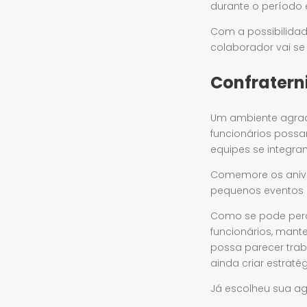
durante o período 
Com a possibilidad
colaborador vai se 
Confrater
Um ambiente agradá
funcionários possam
equipes se integra
Comemore os aniver
pequenos eventos p
Como se pode perce
funcionários, mant
possa parecer tra
ainda criar estrat
Já escolheu sua a