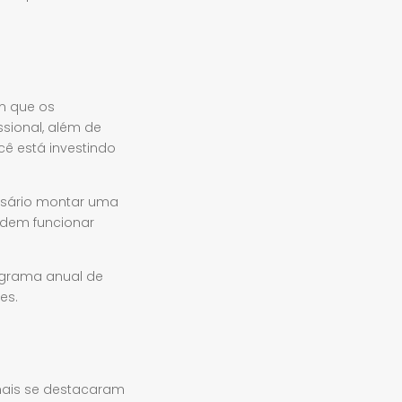
m que os
ssional, além de
ê está investindo
essário montar uma
odem funcionar
ograma anual de
es.
 mais se destacaram