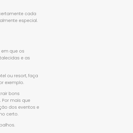
 certamente cada
ealmente especial.
s em que os
talecidas e as
l ou resort, faça
or exemplo.
rair bons
. Por mais que
ção dos eventos e
no certo.
balhos.