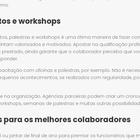
rno.
os e workshops
tos, palestras e workshops é uma ótima maneira de fazer co
intam valorizados e motivados. Apostar na qualificação profi
o prestado, ainda garante que o colaborador perceba que voc
sponder.
pacitação com oficinas e palestras, por exemplo. Não é nec
Pequenos acontecimentos, se realizados com regularidade, p
he na organização. Agências parceiras podem criar um cron
rkshops, semanas de palestras e muitas outras possibilidad
 para os melhores colaboradores
l ou jantar de final de ano para premiar os funcionários que