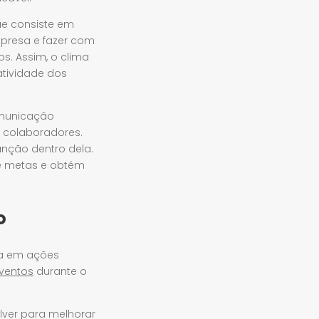
ue consiste em
mpresa e fazer com
s. Assim, o clima
atividade dos
omunicação
s colaboradores.
função dentro dela.
e metas e obtém
o
ta em ações
ventos
durante o
lver para melhorar