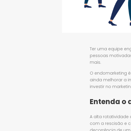
Ter uma equipe eng
pessoas motivadas
mais.
O endomarketing é 
ainda melhorar a 
investir no marketi
Entenda o 
A alta rotatividade
com a rescisão e 
decorrência de um a