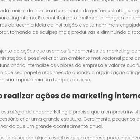
ada mais é do que uma ferramenta de gestão estratégica q
marketing interno. Ele contribui para melhorar a imagem da e
es abracem a ideia da instituição e se tornem mais engajado
orar, tornando as equipes mais produtivas e diminuindo a rot
njunto de ações que usam os fundamentos do marketing, c
nistração, é possível criar um ambiente motivacional para o
funcionário internalize os valores da empresa e valorize sua 
em que seu papel é reconhecido quando a organização ating
em sua importância em tempos de crise.
 realizar ações de marketing intern
 estratégia de endomarketing é preciso que a empresa invis
ecessário criar uma grande estrutura. Geralmente, pequenos
e
hor do que um grande acontecimento anual.
post e descubra alguns eventos que a empresa pode desenvo