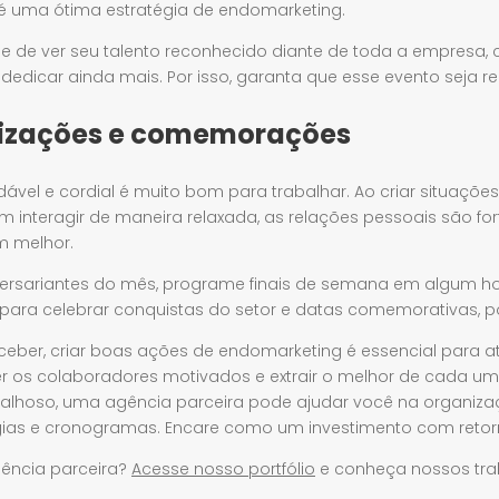
é uma ótima estratégia de endomarketing.
e de ver seu talento reconhecido diante de toda a empresa,
dedicar ainda mais. Por isso, garanta que esse evento seja r
nizações e comemorações
vel e cordial é muito bom para trabalhar. Ao criar situaçõe
 interagir de maneira relaxada, as relações pessoais são for
m melhor.
sariantes do mês, programe finais de semana em algum hote
ara celebrar conquistas do setor e datas comemorativas, p
ber, criar boas ações de endomarketing é essencial para at
er os colaboradores motivados e extrair o melhor de cada um
balhoso, uma agência parceira pode ajudar você na organiza
égias e cronogramas. Encare como um investimento com retor
gência parceira?
Acesse nosso portfólio
e conheça nossos tra