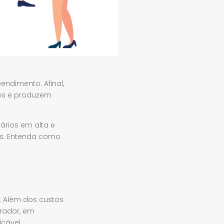
ndimento. Afinal,
es e produzem
ários em alta e
s. Entenda como
a. Além dos custos
rador, em
cável.