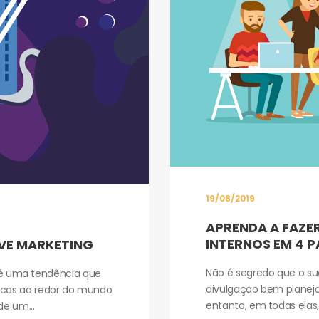
19/08/2019
APRENDA A FAZE
INTERNOS EM 4 
IVE MARKETING
Não é segredo que o s
a é uma tendência que
divulgação bem planejad
cas ao redor do mundo
entanto, em todas elas, 
de um...