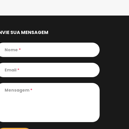
NVIE SUA MENSAGEM
Nome
*
Email
*
Mensagem
*